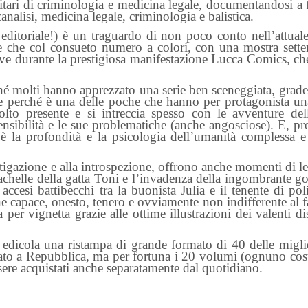
sitari di criminologia e medicina legale, documentandosi a
icanalisi, medicina legale, criminologia e balistica.
ditoriale!) è un traguardo di non poco conto nell’attuale 
e che col consueto numero a colori, con una mostra sett
tive durante la prestigiosa manifestazione Lucca Comics, che 
ché molti hanno apprezzato una serie ben sceneggiata, grade
che perché è una delle poche che hanno per protagonista u
lto presente e si intreccia spesso con le avventure del
sensibilità e le sue problematiche (anche angosciose). E, pr
 c’è la profondità e la psicologia dell’umanità complessa e
vestigazione e alla introspezione, offrono anche momenti di l
achelle della gatta Toni e l’invadenza della ingombrante g
accesi battibecchi tra la buonista Julia e il tenente di pol
 capace, onesto, tenero e ovviamente non indifferente al f
 per vignetta grazie alle ottime illustrazioni dei valenti di
edicola una ristampa di grande formato di 40 delle miglio
egato a Repubblica, ma per fortuna i 20 volumi (ognuno cos
ere acquistati anche separatamente dal quotidiano.