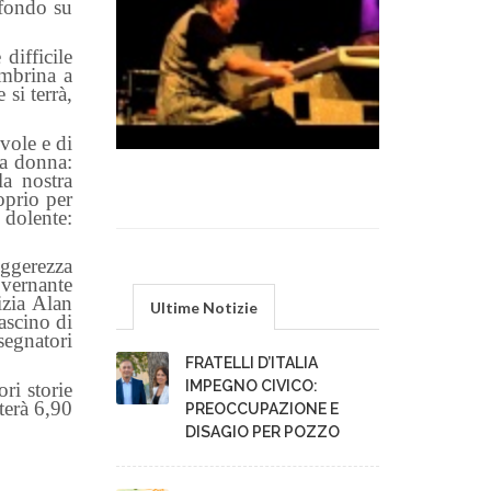
 fondo su
difficile
embrina a
si terrà,
vole e di
na donna:
la nostra
oprio per
 dolente:
eggerezza
overnante
izia Alan
Ultime Notizie
ascino di
segnatori
FRATELLI D’ITALIA
IMPEGNO CIVICO:
ri storie
terà 6,90
PREOCCUPAZIONE E
DISAGIO PER POZZO