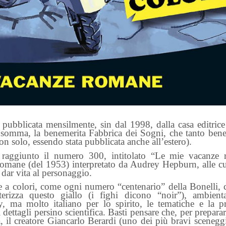
i pubblicata mensilmente, sin dal 1998, dalla casa editrice
insomma, la benemerita Fabbrica dei Sogni, che tanto bene
on solo, essendo stata pubblicata anche all’estero).
 raggiunto il numero 300, intitolato “Le mie vacanze 
 romane (del 1953) interpretato da Audrey Hepburn, alle cu
l dar vita al personaggio.
te a colori, come ogni numero “centenario” della Bonelli,
terizza questo giallo (i fighi dicono “noir”), ambient
, ma molto italiano per lo spirito, le tematiche e la p
 dettagli persino scientifica. Basti pensare che, per preparar
, il creatore Giancarlo Berardi (uno dei più bravi sceneggi