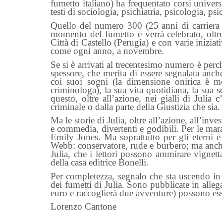
fumetto italiano) ha frequentato corsi univer
testi di sociologia, psichiatria, psicologia, ps
Quello del numero 300 (25 anni di carriera e
momento del fumetto e verrà celebrato, oltr
Città di Castello (Perugia) e con varie inizia
come ogni anno, a novembre.
Se si è arrivati al trecentesimo numero è per
spessore, che merita di essere segnalata an
coi suoi sogni (la dimensione onirica è mo
criminologa), la sua vita quotidiana, la sua 
questo, oltre all’azione, nei gialli di Julia
criminale o dalla parte della Giustizia che sia.
Ma le storie di Julia, oltre all’azione, all’in
e commedia, divertenti e godibili. Per le mar
Emily Jones. Ma soprattutto per gli eterni e 
Webb: conservatore, rude e burbero; ma anche
Julia, che i lettori possono ammirare vignetta
della casa editrice Bonelli.
Per completezza, segnalo che sta uscendo in 
dei fumetti di Julia. Sono pubblicate in all
euro e raccoglierà due avventure) possono ess
Lorenzo Cantone