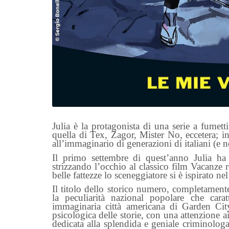
Julia è la protagonista di una serie a fumett
quella di Tex, Zagor, Mister No, eccetera; 
all’immaginario di generazioni di italiani (e n
Il primo settembre di quest’anno Julia ha
strizzando l’occhio al classico film Vacanze
belle fattezze lo sceneggiatore si è ispirato ne
Il titolo dello storico numero, completamen
la peculiarità nazional popolare che carat
immaginaria città americana di Garden City
psicologica delle storie, con una attenzione ai
dedicata alla splendida e geniale criminologa