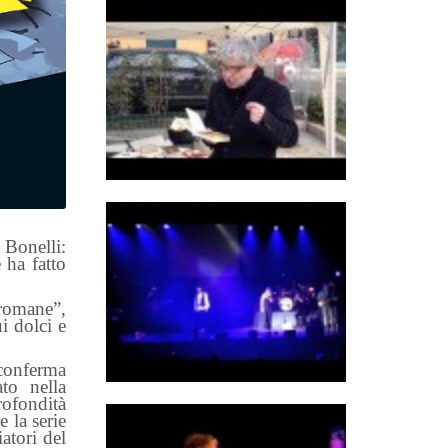
 Bonelli:
 ha fatto
romane”,
i dolci e
 conferma
ato nella
rofondità
e la serie
atori del