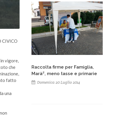
NO CIVICO
in vigore,
Raccolta firme per Famiglia,
toto che
Marà², meno tasse e primarie
minazione,
ato fatto
Domenica 20 Luglio 2014
 da una
 non