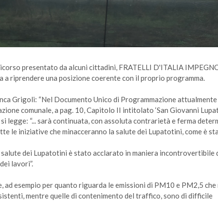
 del ricorso presentato da alcuni cittadini, FRATELLI D'ITALIA IMPEG
za a riprendere una posizione coerente con il proprio programma.
Bianca Grigoli: “Nel Documento Unico di Programmazione attualmente 
azione comunale, a pag. 10, Capitolo II intitolato ‘San Giovanni Lupa
si legge: “... sarà continuata, con assoluta contrarietà e ferma deter
tte le iniziative che minacceranno la salute dei Lupatotini, come è st
 salute dei Lupatotini è stato acclarato in maniera incontrovertibile
ei lavori”.
, ad esempio per quanto riguarda le emissioni di PM10 e PM2,5 che
stenti, mentre quelle di contenimento del traffico, sono di difficile