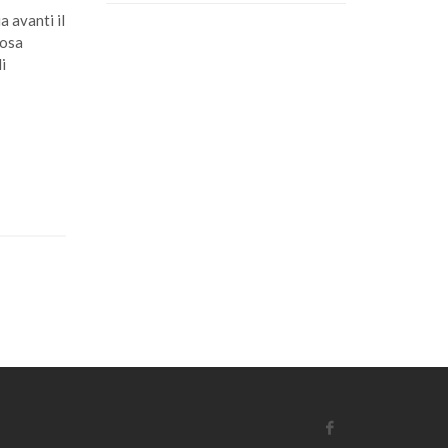
 avanti il
mosa
i