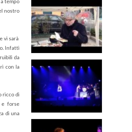
e a tempo
el nostro
e vi sarà
. Infatti
uibili da
ri con la
 ricco di
 e forse
za di una