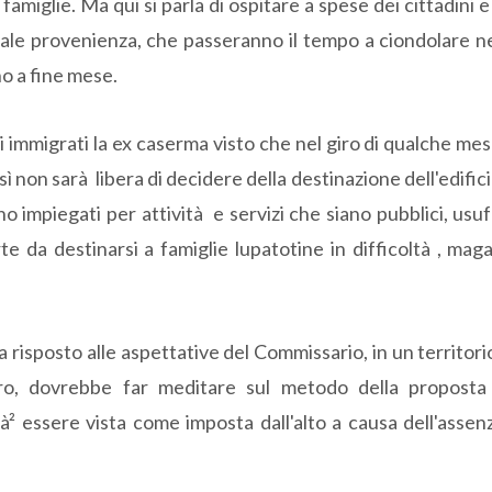
famiglie. Ma qui si parla di ospitare a spese dei cittadini 
quale provenienza, che passeranno il tempo a ciondolare n
o a fine mese.
 immigrati la ex caserma visto che nel giro di qualche mes
on sarà libera di decidere della destinazione dell'edificio
 impiegati per attività e servizi che siano pubblici, usufr
arte da destinarsi a famiglie lupatotine in difficoltà , maga
 risposto alle aspettative del Commissario, in un territorio
tro, dovrebbe far meditare sul metodo della proposta
uà² essere vista come imposta dall'alto a causa dell'assen