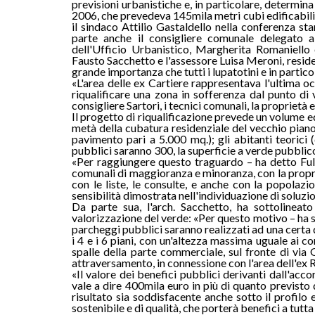
previsioni urbanistiche e, in particolare, determin
2006, che prevedeva 145mila metri cubi edificabili
il sindaco Attilio Gastaldello nella conferenza st
parte anche il consigliere comunale delegato all
dell'Ufficio Urbanistico, Margherita Romaniello e
Fausto Sacchetto e l'assessore Luisa Meroni, resident
grande importanza che tutti i lupatotini e in partico
«L'area delle ex Cartiere rappresentava l'ultima o
riqualificare una zona in sofferenza dal punto di v
consigliere Sartori, i tecnici comunali, la propriet
Il progetto di riqualificazione prevede un volume e
metà della cubatura residenziale del vecchio pian
pavimento pari a 5.000 mq.); gli abitanti teorici 
pubblici saranno 300, la superficie a verde pubblico
«Per raggiungere questo traguardo – ha detto Fulvi
comunali di maggioranza e minoranza, con la proprie
con le liste, le consulte, e anche con la popolazi
sensibilità dimostrata nell'individuazione di soluzio
Da parte sua, l'arch. Sacchetto, ha sottolineat
valorizzazione del verde: «Per questo motivo – ha s
parcheggi pubblici saranno realizzati ad una certa d
i 4 e i 6 piani, con un'altezza massima uguale ai c
spalle della parte commerciale, sul fronte di via G
attraversamento, in connessione con l'area dell'ex R
«Il valore dei benefici pubblici derivanti dall'acc
vale a dire 400mila euro in più di quanto previsto 
risultato sia soddisfacente anche sotto il profilo
sostenibile e di qualità, che porterà benefici a tutta