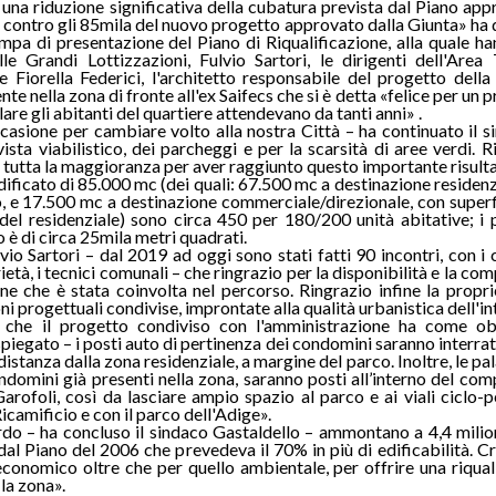
a una riduzione significativa della cubatura prevista dal Piano app
 contro gli 85mila del nuovo progetto approvato dalla Giunta» ha 
ampa di presentazione del Piano di Riqualificazione, alla quale h
e Grandi Lottizzazioni, Fulvio Sartori, le dirigenti dell'Area
 Fiorella Federici, l'architetto responsabile del progetto della
e nella zona di fronte all'ex Saifecs che si è detta «felice per un 
lare gli abitanti del quartiere attendevano da tanti anni» .
ccasione per cambiare volto alla nostra Città – ha continuato il s
ista viabilistico, dei parcheggi e per la scarsità di aree verdi. Ri
à e tutta la maggioranza per aver raggiunto questo importante risult
dificato di 85.000 mc (dei quali: 67.500 mc a destinazione residenzi
o, e 17.500 mc a destinazione commerciale/direzionale, con superf
(del residenziale) sono circa 450 per 180/200 unità abitative; i 
 è di circa 25mila metri quadrati.
o Sartori – dal 2019 ad oggi sono stati fatti 90 incontri, con i c
tà, i tecnici comunali – che ringrazio per la disponibilità e la com
one che è stata coinvolta nel percorso. Ringrazio infine la propri
ni progettuali condivise, improntate alla qualità urbanistica dell'i
o che il progetto condiviso con l'amministrazione ha come obi
piegato – i posti auto di pertinenza dei condomini saranno interrati
istanza dalla zona residenziale, a margine del parco. Inoltre, le pa
ondomini già presenti nella zona, saranno posti all’interno del comp
arofoli, così da lasciare ampio spazio al parco e ai viali ciclo-p
icamificio e con il parco dell'Adige».
ordo – ha concluso il sindaco Gastaldello – ammontano a 4,4 milion
dal Piano del 2006 che prevedeva il 70% in più di edificabilità. Cr
 economico oltre che per quello ambientale, per offrire una riqual
 la zona».