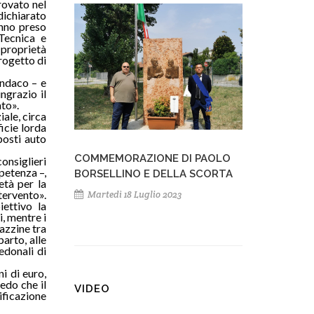
rovato nel
dichiarato
anno preso
 Tecnica e
 proprietà
progetto di
indaco – e
ngrazio il
ato».
ale, circa
icie lorda
posti auto
COMMEMORAZIONE DI PAOLO
onsiglieri
petenza –,
BORSELLINO E DELLA SCORTA
età per la
ntervento».
Martedì 18 Luglio 2023
ettivo la
, mentre i
lazzine tra
arto, alle
edonali di
i di euro,
edo che il
VIDEO
ificazione