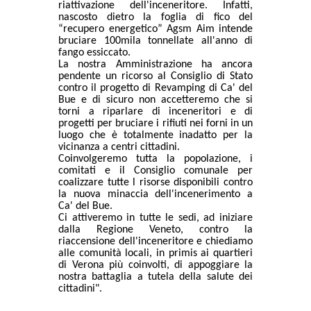
riattivazione dell'inceneritore. Infatti,
nascosto dietro la foglia di fico del
“recupero energetico” Agsm Aim intende
bruciare 100mila tonnellate all'anno di
fango essiccato.
La nostra Amministrazione ha ancora
pendente un ricorso al Consiglio di Stato
contro il progetto di Revamping di Ca' del
Bue e di sicuro non accetteremo che si
torni a riparlare di inceneritori e di
progetti per bruciare i rifiuti nei forni in un
luogo che è totalmente inadatto per la
vicinanza a centri cittadini.
Coinvolgeremo tutta la popolazione, i
comitati e il Consiglio comunale per
coalizzare tutte l risorse disponibili contro
la nuova minaccia dell'incenerimento a
Ca' del Bue.
Ci attiveremo in tutte le sedi, ad iniziare
dalla Regione Veneto, contro la
riaccensione dell'inceneritore e chiediamo
alle comunità locali, in primis ai quartieri
di Verona più coinvolti, di appoggiare la
nostra battaglia a tutela della salute dei
cittadini".