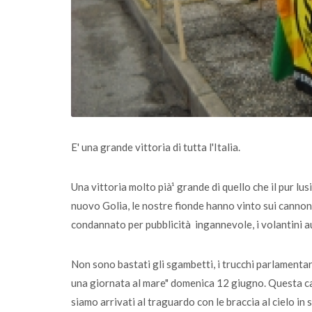
E' una grande vittoria di tutta l'Italia.
Una vittoria molto pià¹ grande di quello che il pur l
nuovo Golia, le nostre fionde hanno vinto sui cannoni
condannato per pubblicità ingannevole, i volantini a
Non sono bastati gli sgambetti, i trucchi parlamentar
una giornata al mare" domenica 12 giugno. Questa cam
siamo arrivati al traguardo con le braccia al cielo in 