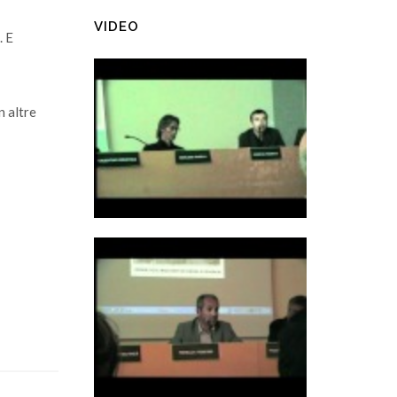
VIDEO
. E
n altre